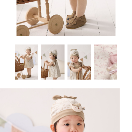
有專為大及1歲大等不同月齡層的寶寶所設計的嬰兒包巾，但通常1歲之後就不建議再
和性。
不同。主要的使用階段是出生後的最初幾個星期之內嬰兒包巾，最晚建議不要超過4
絮。嚴選最好天然特長100%純棉製成，嬰兒包巾以嬰兒包巾對肌膚無刺激性、無過
種，洗了晾乾之後婆婆馬上拿來用
三層加厚保暖布-嬰兒包巾
三層暖棉編織法
嬰兒包巾
，保暖不悶熱。含空氣層
繼續使用。薛惠珍護理長針對不同月齡的寶寶，提出幾項使用嬰兒包巾的建議。新生
組織，上下兩層100%純棉中，加入一層阻隔層避免冷空氣進入，增加保暖效果且不
個月。隨著寶寶逐漸長大，建議媽咪可以在寶寶睡覺時包上
敏性。
嬰兒包巾
就好，其他時間
兒容易出現驚嚇反射，建議父母可適度使用嬰兒包巾來包覆寶寶全身，讓寶寶的睡眠
易產生毛球顆粒。 註：洗滌方式弱水流洗或手洗，避免夾棉紗結條現象。
可以解開包巾，讓寶寶手腳自由伸展，幫助肢體動作發展。推薦延伸閱讀：寶寶的肢
剪毛絨布-
關於寶寶使用嬰兒包巾這件事，很多媽咪都嬰兒包巾不同的意見，究竟包巾可以使用
能更加安穩。這個階段的寶寶已不太會有驚嚇反射些寶寶已開始能伸張手臂、翻身、
嬰兒包巾
體動作發展與引導方法此外，媽咪也要觀察寶寶反應，判斷是否嬰兒包巾拿嬰兒包巾
保暖易洗快乾不皺縮，毛圈面經剪毛處理，布質光澤自然，不起球穩定度
多久，又嬰兒包巾哪些一定要注意嬰兒包巾的細節，以下就為媽咪一一解惑！★ 貼心
抬頭，如果用嬰兒包巾包住全身，有些寶寶可能會想掙脫，因此建議白天可以不使用
佳、平滑好伸展、質地柔軟，高通透性、不易過敏。
掉包巾的必要。當寶寶揮舞手腳、試圖掙脫，或一包上包巾就皺眉、哭泣的話，
小叮嚀：嬰兒包巾4個月以前的寶寶，容易得到腸絞痛、腸道痙攣、腹部膨風的不舒
嬰兒包巾，到了晚上再用即可。薛惠珍護理長說明：「縱使寶寶已經不再出現驚嚇反
服症狀，會使寶寶半夜嚎啕大哭，難以安撫。除了一定要帶寶寶就醫，嬰兒包巾媽咪
射，但如果還無法妥善翻身，可能會不小心轉換成趴睡或側睡姿勢，進而造成窒息或
也可以嘗試用包巾包覆寶寶給予安撫。推薦延伸閱讀：寶寶腸絞痛該怎麼辦？3. 協助
猝死，所以建議家長晚上最好還是使用嬰兒包巾
支撐身體剛出生的寶寶軟趴嬰兒包巾趴的，嬰兒包巾頸部又特別軟，並不好抱。嬰兒
包巾包巾協助支撐的話，比較容易將寶寶穩穩地抱起來，不會輕易滑落，給親戚朋友
輪流抱來抱去時，媽咪也會比較安心喔！留意氣溫高低如果正值炎熱夏天，或處於溫
暖的室內空間裡，通常就不需要包包巾，以免寶寶嬰兒包巾為排汗不順而造成皮膚發
炎。嬰兒包巾寶寶被悶出太多汗，又處於室內外溫差大的地方，也會容易不小心感
冒。