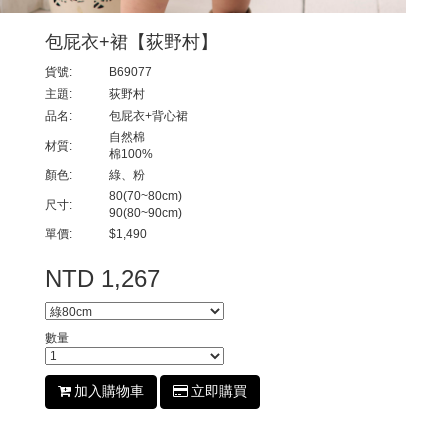
包屁衣+裙【荻野村】
貨號:
B69077
主題:
荻野村
品名:
包屁衣+背心裙
自然棉
材質:
棉100%
顏色:
綠、粉
80(70~80cm)
尺寸:
90(80~90cm)
單價:
$1,490
NTD 1,267
數量
加入購物車
立即購買