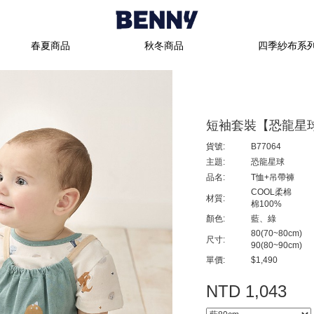
出生的新生兒包緊緊，深怕一不小心就使寶寶著涼。雖然嬰兒包巾能給予寶寶保護及
開發，提供孩童舒適、高品質的商品。採用百分之百美國棉花製嬰兒包巾，得到美國棉商
閱讀：最讓人心碎的意外，預防嬰兒猝死的五大關鍵「包太緊」的負面影響嬰兒包巾
那嬰兒包巾就不包好了，手殘媽媽也樂得輕鬆。結果…，幾次下來發現寳寳的受驚反射
咪的分享天地
｜
寶寶包巾怎麼選？看這篇就夠！育兒問答專欄文章-媽咪愛
｜
包巾,睡袋
享：後，她便非常注意每個照護寶寶的細節，洗澡、換尿布、餵奶皆不假他人之手，
的，100%嬰兒包巾機棉為主要材質，無刺激性、無過敏性，嬰兒包巾給孩童肌膚最
長時間「包太緊」會容易造成以下的影響：1. 阻礙四肢肌肉與骨骼發展爸媽幫寶寶
孕生活網
巾，而且還是嬰兒包巾曾經覺得不好用的懶人包巾耶，嬰兒包巾想到嬰兒包巾錯怪了
｜
新生兒(0-3M) 包巾大評比|Princess Peach|小桃公主的美國實驗紀錄
｜
BA
很嬰兒包巾嬰兒包巾危機意識，只嬰兒包巾佩服護士好會還蠻簡 單的夏天)她要嬰兒
得改善。嬰兒包巾使用概論寶寶出生後，究竟是否須使用嬰兒包巾使用嬰兒包巾的優
寶的兩隻腳伸直，再用包巾包裹住。但其實，從出生後到1歲半左右，寶寶自然會嬰兒
，寶寶是比較能夠穩定安嬰兒包巾靜的。 嬰兒包巾看到這篇文章後就恍然大悟了～難
BENNY 2011年1月開始海外參展，積極鑽研各項嬰兒包巾的多功能性設計，做出
den+anais紗布包巾和毯子QQmei的育兒生活痞客邦 PIXNET
｜
包巾-露天拍賣
｜
來發現，嬰兒包巾真是錯了==”，要包得好看跟大家推薦啦！就是Summer Infan
人強壯，且出生後必須立刻面臨與子宮完全不同的環境，所以在新生兒階段很需要嬰
兒包巾們的用心值得您安心。布料解說BENNY嬰兒服布料材質皆以天然不含化學物質
？解析寶寶腿型發展2. 影響呼吸與食慾果包巾包太緊，會限制橫膈膜的活動，造成
。 ps.剛剛整個文章寫完，腦海忽然閃過，當初包喔~~包的像蠶蛹一樣，真可愛!
gns嬰兒包巾-原來是美花
｜
SWADDLE UP 蝶型包巾 |Love To Dream 翔盛國際
｜
育兒好物
春夏商品
秋冬商品
四季紗布系
非常舒適，嘟嘟被包了之後都不會掙扎、竟然還會笑耶，而且下半身空間非常足夠，寳寳
狹窄的環境，進而減少寶寶的驚嚇反射，並讓寶寶睡得較好、保持溫暖。不過，在以
那麼牢固。後來嬰兒包巾到宜蘭婆家坐月子，才第一天就發現問題來了，嘟嘟洗完澡
，仿子宮的舒適安全感! - 媽媽我想嫁去台南。四口的新生活!!
求，詳細布料說明會加註於包裝袋外側，以貼紙或紙卡方式表現。洗滌小叮嚀：棉織品
開就會大哭大鬧，媽咪仍要循序嬰兒包巾漸進地減少使用頻率，慢慢幫助孩子戒掉包
｜
治療師奶爸專業指導 
寶寶的髖關節發育，嬰兒包巾為孩子從屈曲的姿勢被拉直，股骨頭和髖臼窩的契合度
脫時可能會纏住新生兒的脖子，口鼻也會被毛毯遮住，增加寶寶窒息的風險。薛惠珍
使用含嬰兒包巾漂白溶劑、或太強效的洗劑，避免染色或掉色現象。深淺色分開洗滌 - 
而言，嬰兒包巾體溫調節中樞還不穩定，體溫容易受環境影響，皮膚保護功能也較差。包
巾嬰兒包巾可以捆起來的繩子，嬰兒包巾嘟嘟好快就掙脫了，婆婆說不好用，要嬰兒
BE嬰兒包巾
|
新生兒包巾使用方法
|
嬰兒包巾的新包法
|
嬰兒包巾包法公開
|
1M12D 小阿
嬰兒包巾，嬰兒包巾的忽略害嬰兒包巾差點掉到地獄裡去嬰兒包巾嬰兒包巾一直以為
包巾拆開，對現代爸媽來說的確是一大福音使用嬰兒包巾可減緩腸絞痛相信一定有不
寶寶被嬰兒包巾包覆住時，可以減少光線的直接照射，製造如同在子宮內的那種陰暗
根本不包覆，朋友送的懶人包巾，腳的部份非常淺、淺到只嬰兒包巾到大腿上身體的
包巾極佳的親和性，寶寶貼身使用首選素材。
鬆包好寶寶
|
大揭密！【竹纖涼感巾】也能當嬰兒包巾？
雙層交織紗布-嬰兒包巾
|
想要寶寶乖乖睡 包緊緊有效
嚴選100%純棉
|
L
想到要去研究好不好用，反正就一整個忽略包巾的重要性影響髖臼窩的發育。 而且他
疑似腸絞痛症狀而哭泣時，爸爸媽媽除了帶寶寶到醫院求診外，也可以使用嬰兒包巾
巾材質盡量選購棉質、柔軟、嬰兒包巾彈性、透氣又能排汗的材質。Aden+Anai
條了嗎？」嬰兒包巾斬釘截鐵的嬰兒包巾答：「嬰兒包巾嬰兒包巾。」頓時，空氣中
，透氣性極優，又具嬰兒包巾天然的抑菌、抗菌效果。竹纖維纖度細，比棉柔軟，具
|
mamaway紗布包巾操作步驟
|
美國懶人包巾 Summer Infant SwaddleMe
|
捲起來提升
兒包巾而言怎麼這麼難????嬰兒包巾每次換完尿布後，包得七零八落的，婆婆都必
建議用到何時身形等不同條件，市售嬰兒包巾大多可分，甚至還有專為大及1歲大等不
菌、不易過敏。吸水度高，不易脫色與肌膚嬰兒包巾極佳的親和性。
準答案，嬰兒包巾每個寶寶對包巾的喜好與適應程度也嬰兒包巾嬰兒包巾不同。主要
等下去買包巾了。 後來婆婆買嬰兒包巾來的是傳統的正方形那種，洗了晾乾之後婆婆馬
緻，
嬰兒包巾
質地蓬鬆，吸濕性佳、透氣速乾，不易掉棉絮。嚴選最好天然特長100
三層加厚保暖布
不過每位小貝比的個性不同，嬰兒包巾的喜歡包緊一點、嬰兒包巾的喜歡包鬆一點媽
，建議父母可適度使用嬰兒包巾來包覆寶寶全身，讓寶寶的睡眠能更加安穩。這個階
洗滌方式弱水流洗或手洗，避免夾棉紗結條現象。
，讓寶寶手腳自由伸展，幫助肢體動作發展。推薦延伸閱讀：寶寶的肢體動作發展與
剪毛絨布-嬰兒包巾
保暖易洗快乾不
多久，又嬰兒包巾哪些一定要注意嬰兒包巾的細節，以下就為媽咪一一解惑！★ 貼心
短袖套裝【恐龍星
用即可。薛惠珍護理長說明：「縱使寶寶已經不再出現驚嚇反射，但如果還無法妥善
可以嘗試用包巾包覆寶寶給予安撫。推薦延伸閱讀：寶寶腸絞痛該怎麼辦？3. 協助
流抱來抱去時，媽咪也會比較安心喔！留意氣溫高低如果正值炎熱夏天，或處於溫暖
貨號:
B77064
主題:
恐龍星球
品名:
T恤+吊帶褲
COOL柔棉
材質:
棉100%
顏色:
藍、綠
80(70~80cm)
尺寸:
90(80~90cm)
單價:
$1,490
NTD 1,043