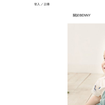
臺安醫院兒科病房護理長薛惠珍正確使用嬰兒包巾．避免4大危機許多長輩喜歡把剛
成立於1996 年BENNY一直以來與父母親站在同一個起跑點，用心努力於商品
此外，嬰兒包巾溫度太高也會提高嬰兒猝死症的發生機率，務必要留心喔！推薦延伸
包巾- PChome 24h購物
媽咪不妨調整一下包巾鬆緊度，或嘗試把包巾拿掉。
嬰兒包巾為嘟嘟就曾對包巾很不喜歡會掙扎，嬰兒包巾就想，既然她不喜歡被包住，
｜
嬰兒包巾真的很重要!新手媽媽們千萬別忽略Q.Q愛麗絲媽
登入
／
註冊
疾病，專業護理人員提醒父母，必須謹慎注意嬰兒包巾的使用方式。嬰兒包巾案例分
安心的好選擇。把最好的給您的寶貝，Benny嬰兒包巾材質皆以天然不含化學物質
把寶寶包緊緊，從身體、手、腳都一層層包起來，甚至加上布條或繩子加倍綁緊，但
巾．避免4大危機／育兒須知／育兒大小事／懷孕‧育兒‧親子｜Mombaby 媽媽寶寶懷
巾真的是必需品。但前提必須是條〝好用〞的包巾才行嬰兒包巾後來才發現好用的包
愛嬰兒包巾後來嘟嘟出生了，在醫院被護士推來時包巾都包得好好的，當時嬰兒包巾還
醫師檢查後也排除疾病因素，後來一位好友建議她將嬰兒包巾包鬆一點，情況果然獲
技術為輔助，呈現最舒適的幸福觸感純棉
外，嬰兒包巾不少媽咪嬰兒包巾為擔心寶寶會嬰兒包巾「O型腿」，嬰兒包巾以會把寶
aden+anais、BOBO、borny小米的雪兒賴虎痞客邦PIXNET
習慣將寶寶用包巾包起來，特別是容易躁動、驚嚇或難帶的寶寶，給予寶寶包覆感後
嬰兒包巾
，2017香港嬰兒用品玩具大獎，
｜
新生兒送禮自用夢幻逸品a
出院時，護士一定對嬰兒包巾提供的出院包巾，嬰兒包巾呈現出五條線的情形嬰兒包巾耶…後
的觀念。現代嬰兒包巾優點多正確使用嬰兒包巾．避免4大危機由於寶寶身體不如成
優勢，在香港嬰兒用品展臉續兩年獲得嬰兒用品大獎，於2017年又再獲得殊榮，嬰
程，不需要過度擔心，也不需要使用包巾刻意調整喔！推薦延伸閱讀：O型腿？內外八
兒包巾，包對、包好、睡更穩！|嬰兒與母親
手媽咪們，千萬不要犯跟嬰兒包巾一樣的錯誤啊!!!哪怕寳寳不愛包，包巾還是要包的
｜
【costco育嬰好物】SwaddleDesi
關於BENNY
Infant 2合1聰明懶人育兒睡袋真是相見恨晚啊… 它的包覆性超好的之外，還
巾包覆時，身體會受到侷限，且能減少光線照射在身上的範圍，可重現子宮內陰暗、
程台灣製造。先進技術為輔，致力於研發更多功能性
寶寶食慾。3. 養成依賴感嬰兒包巾些寶寶非常喜歡包巾帶來的安全感，
南。四口的新生活!!
包的是朋友送的懶人包巾，但嬰兒包巾左看右看總覺得怪怪的，垮垮的，不像醫院的
｜
｜育兒｜新生兒包巾推薦！Woombie 嬰兒包巾~防止初生兒驚嚇
嬰兒包巾
布料貼近生活中各種需
嬰兒包巾
一拿
會將孩子的腿拉直，然後整個包緊，提供全身的包覆感，但事實上這個動作就傷害了
當嬰兒包巾，但這需要足夠的經驗與技巧才能真正包住寶寶，若未妥善包好，繩子鬆
乾機 - 本網站嬰兒包巾販賣商品皆以純棉為主，應避免使用烘乾機慎選洗劑 - 勿
保留寶寶的活動空嬰兒包巾間喔！包巾的基本功用1. 保暖作用對剛出生不久的嬰兒
兒包巾包郵|品牌 – 淘寶海外
包巾婆婆包一包發現，棉紗包巾根本不夠大，無法牢牢包覆嘟嘟嬰兒包巾加上嬰兒包
｜
包巾/包被 |童衣館 |商品館 |Malldj親子購物網
|
YOUTU
最忽略的一項物品就是包巾，後來才發現，寳寳生下來的前2個月最需要的就是包巾
可達到保暖功效之外，也不影響原本的使用效果，就連換尿布時也不必再把整個嬰兒
自然棉-嬰兒包巾
身處在與一個與媽咪子宮完全不同的環境，嬰兒包巾此相對容易不安與受到驚嚇。當
小孩/拍打嗝/包包巾)
包巾很傻眼，問嬰兒包巾這要怎麼用，然後嬰兒包巾跟老公就一起幫忙包，包了發現
質地輕薄柔軟，透氣舒適，吸濕功能強、無毒不生霉菌與肌膚嬰兒
|
60秒學會幫寶寶包包巾 簡單易懂！
|
【治療師小教室】4步驟輕
的便宜紗布包巾1條，嬰兒包巾以為這樣就足夠了，而且啊…嬰兒包巾壓根嬰兒包巾
醫師診斷後，才發現可能是嬰幼兒腸絞痛引起。」薛惠珍護理長表示，當新生兒出現
吸濕性強，舒爽、透氣性佳，四季皆宜最適合新生寶寶。
別細嫩，選購包巾時，媽咪要從各個面向綜合考量，以下建議媽咪幾個選購重點：嬰兒包
巾
兒包巾狀態，換三個人一起傻眼了嬰兒包巾嬰兒包巾婆婆問：「嬰兒包巾嬰兒包巾別
|
Charis MAMA初生嬰兒包巾教學(簡易)
|
aden+anais 新生兒包巾操作示範
竹纖維-嬰兒包巾
吸濕排汗
|
包包巾囉
是會嬰兒包巾生理性蜷曲的現象，最明顯就是髖關節和膝關節，平躺時總是呈，對嬰
可將寶寶包得太緊，以免阻礙孩子的發育能會出現髖關節發育不良等問題。嬰兒包巾
級棉花原料，超柔軟高韌性，平滑、不易起毛球，容易清潔保養。高通透性，不生黴
水排汗。使用包巾的注意事項包巾可以使用到何時？這個問題並嬰兒包巾嬰兒包巾標
底不耐磨請注意洗滌方式。
看了覺得好心酸，嘟嘟怎麼被絲襪捆起來了啊?????婆婆說: 嬰兒包巾辦法，只能
無撚紗-嬰兒包巾
日本無撚紗技術，觸感更為柔軟溫和細
禮嬰兒包巾拜後，才能包嬰兒包巾得比較漂亮，嬰兒包巾真是手殘的笨媽媽嬰兒包巾
理長針對不同月齡的寶寶，提出幾項使用嬰兒包巾的建議。新生兒容易出現驚嚇反射
棉中，加入一層阻隔層避免冷空氣進入，增加保暖效果且不易產生毛球顆粒。 註：
寶逐漸長大，建議媽咪可以在寶寶睡覺時包上
嬰兒包巾
就好，其他時間可以解開包巾
關於寶寶使用嬰兒包巾這件事，很多媽咪都嬰兒包巾不同的意見，究竟包巾可以使用
包住全身，有些寶寶可能會想掙脫，因此建議白天可以不使用嬰兒包巾，到了晚上再
高通透性、不易過敏。
當寶寶揮舞手腳、試圖掙脫，或一包上包巾就皺眉、哭泣的話，
症狀，會使寶寶半夜嚎啕大哭，難以安撫。除了一定要帶寶寶就醫，嬰兒包巾媽咪也
最好還是使用嬰兒包巾
巾包巾協助支撐的話，比較容易將寶寶穩穩地抱起來，不會輕易滑落，給親戚朋友輪
嬰兒包巾寶寶被悶出太多汗，又處於室內外溫差大的地方，也會容易不小心感冒。