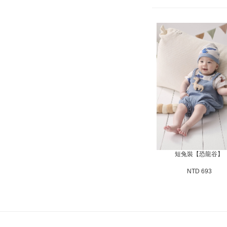
短兔裝【恐龍谷】
NTD 693