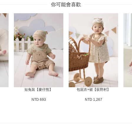
你可能會喜歡
短兔裝【麥仔熊】
包屁衣+裙【荻野村】
NTD 693
NTD 1,267