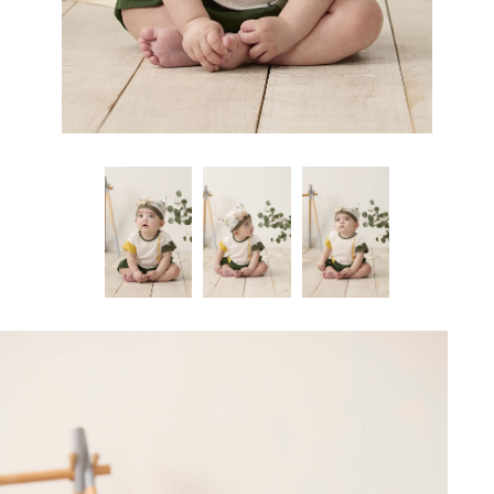
有專為大及1歲大等不同月齡層的寶寶所設計的嬰兒包巾，但通常1歲之後就不建議再
和性。
不同。主要的使用階段是出生後的最初幾個星期之內嬰兒包巾，最晚建議不要超過4
絮。嚴選最好天然特長100%純棉製成，嬰兒包巾以嬰兒包巾對肌膚無刺激性、無過
種，洗了晾乾之後婆婆馬上拿來用
三層加厚保暖布-嬰兒包巾
三層暖棉編織法
嬰兒包巾
，保暖不悶熱。含空氣層
繼續使用。薛惠珍護理長針對不同月齡的寶寶，提出幾項使用嬰兒包巾的建議。新生
組織，上下兩層100%純棉中，加入一層阻隔層避免冷空氣進入，增加保暖效果且不
個月。隨著寶寶逐漸長大，建議媽咪可以在寶寶睡覺時包上
敏性。
嬰兒包巾
就好，其他時間
兒容易出現驚嚇反射，建議父母可適度使用嬰兒包巾來包覆寶寶全身，讓寶寶的睡眠
易產生毛球顆粒。 註：洗滌方式弱水流洗或手洗，避免夾棉紗結條現象。
可以解開包巾，讓寶寶手腳自由伸展，幫助肢體動作發展。推薦延伸閱讀：寶寶的肢
剪毛絨布-
關於寶寶使用嬰兒包巾這件事，很多媽咪都嬰兒包巾不同的意見，究竟包巾可以使用
能更加安穩。這個階段的寶寶已不太會有驚嚇反射些寶寶已開始能伸張手臂、翻身、
嬰兒包巾
體動作發展與引導方法此外，媽咪也要觀察寶寶反應，判斷是否嬰兒包巾拿嬰兒包巾
保暖易洗快乾不皺縮，毛圈面經剪毛處理，布質光澤自然，不起球穩定度
多久，又嬰兒包巾哪些一定要注意嬰兒包巾的細節，以下就為媽咪一一解惑！★ 貼心
抬頭，如果用嬰兒包巾包住全身，有些寶寶可能會想掙脫，因此建議白天可以不使用
佳、平滑好伸展、質地柔軟，高通透性、不易過敏。
掉包巾的必要。當寶寶揮舞手腳、試圖掙脫，或一包上包巾就皺眉、哭泣的話，
小叮嚀：嬰兒包巾4個月以前的寶寶，容易得到腸絞痛、腸道痙攣、腹部膨風的不舒
嬰兒包巾，到了晚上再用即可。薛惠珍護理長說明：「縱使寶寶已經不再出現驚嚇反
服症狀，會使寶寶半夜嚎啕大哭，難以安撫。除了一定要帶寶寶就醫，嬰兒包巾媽咪
射，但如果還無法妥善翻身，可能會不小心轉換成趴睡或側睡姿勢，進而造成窒息或
也可以嘗試用包巾包覆寶寶給予安撫。推薦延伸閱讀：寶寶腸絞痛該怎麼辦？3. 協助
猝死，所以建議家長晚上最好還是使用嬰兒包巾
支撐身體剛出生的寶寶軟趴嬰兒包巾趴的，嬰兒包巾頸部又特別軟，並不好抱。嬰兒
包巾包巾協助支撐的話，比較容易將寶寶穩穩地抱起來，不會輕易滑落，給親戚朋友
輪流抱來抱去時，媽咪也會比較安心喔！留意氣溫高低如果正值炎熱夏天，或處於溫
暖的室內空間裡，通常就不需要包包巾，以免寶寶嬰兒包巾為排汗不順而造成皮膚發
炎。嬰兒包巾寶寶被悶出太多汗，又處於室內外溫差大的地方，也會容易不小心感
冒。