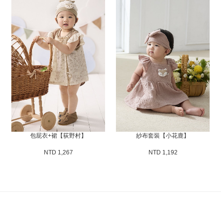
包屁衣+裙【荻野村】
紗布套裝【小花鹿】
NTD 1,267
NTD 1,192