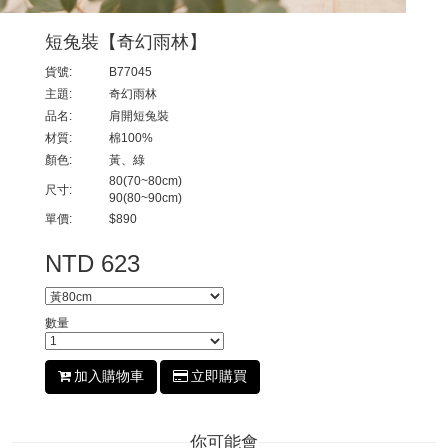
短兔裝【奇幻雨林】
貨號:
B77045
主題:
奇幻雨林
品名:
肩開短兔裝
材質:
棉100%
顏色:
黃、綠
80(70~80cm)
尺寸:
90(80~90cm)
單價:
$890
NTD 623
數量
加入購物車
立即購買
你可能會