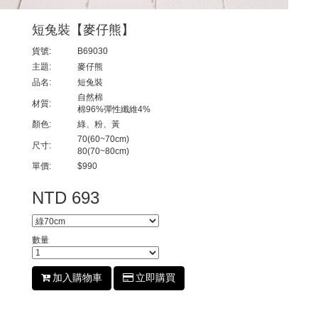
短兔裝【麥仔熊】
貨號:
B69030
主題:
麥仔熊
品名:
短兔裝
自然棉
材質:
棉96%彈性纖維4%
顏色:
綠、粉、黃
70(60~70cm)
尺寸:
80(70~80cm)
單價:
$990
NTD 693
數量
加入購物車
立即購買