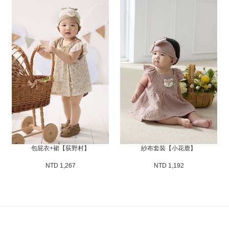
包屁衣+裙【荻野村】
紗布套裝【小花鹿】
NTD 1,267
NTD 1,192