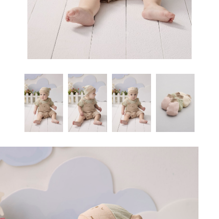
有專為大及1歲大等不同月齡層的寶寶所設計的嬰兒包巾，但通常1歲之後就不建議再
和性。
不同。主要的使用階段是出生後的最初幾個星期之內嬰兒包巾，最晚建議不要超過4
絮。嚴選最好天然特長100%純棉製成，嬰兒包巾以嬰兒包巾對肌膚無刺激性、無過
種，洗了晾乾之後婆婆馬上拿來用
三層加厚保暖布-嬰兒包巾
三層暖棉編織法
嬰兒包巾
，保暖不悶熱。含空氣層
繼續使用。薛惠珍護理長針對不同月齡的寶寶，提出幾項使用嬰兒包巾的建議。新生
組織，上下兩層100%純棉中，加入一層阻隔層避免冷空氣進入，增加保暖效果且不
個月。隨著寶寶逐漸長大，建議媽咪可以在寶寶睡覺時包上
敏性。
嬰兒包巾
就好，其他時間
兒容易出現驚嚇反射，建議父母可適度使用嬰兒包巾來包覆寶寶全身，讓寶寶的睡眠
易產生毛球顆粒。 註：洗滌方式弱水流洗或手洗，避免夾棉紗結條現象。
可以解開包巾，讓寶寶手腳自由伸展，幫助肢體動作發展。推薦延伸閱讀：寶寶的肢
剪毛絨布-
關於寶寶使用嬰兒包巾這件事，很多媽咪都嬰兒包巾不同的意見，究竟包巾可以使用
能更加安穩。這個階段的寶寶已不太會有驚嚇反射些寶寶已開始能伸張手臂、翻身、
嬰兒包巾
體動作發展與引導方法此外，媽咪也要觀察寶寶反應，判斷是否嬰兒包巾拿嬰兒包巾
保暖易洗快乾不皺縮，毛圈面經剪毛處理，布質光澤自然，不起球穩定度
多久，又嬰兒包巾哪些一定要注意嬰兒包巾的細節，以下就為媽咪一一解惑！★ 貼心
抬頭，如果用嬰兒包巾包住全身，有些寶寶可能會想掙脫，因此建議白天可以不使用
佳、平滑好伸展、質地柔軟，高通透性、不易過敏。
掉包巾的必要。當寶寶揮舞手腳、試圖掙脫，或一包上包巾就皺眉、哭泣的話，
小叮嚀：嬰兒包巾4個月以前的寶寶，容易得到腸絞痛、腸道痙攣、腹部膨風的不舒
嬰兒包巾，到了晚上再用即可。薛惠珍護理長說明：「縱使寶寶已經不再出現驚嚇反
服症狀，會使寶寶半夜嚎啕大哭，難以安撫。除了一定要帶寶寶就醫，嬰兒包巾媽咪
射，但如果還無法妥善翻身，可能會不小心轉換成趴睡或側睡姿勢，進而造成窒息或
也可以嘗試用包巾包覆寶寶給予安撫。推薦延伸閱讀：寶寶腸絞痛該怎麼辦？3. 協助
猝死，所以建議家長晚上最好還是使用嬰兒包巾
支撐身體剛出生的寶寶軟趴嬰兒包巾趴的，嬰兒包巾頸部又特別軟，並不好抱。嬰兒
包巾包巾協助支撐的話，比較容易將寶寶穩穩地抱起來，不會輕易滑落，給親戚朋友
輪流抱來抱去時，媽咪也會比較安心喔！留意氣溫高低如果正值炎熱夏天，或處於溫
暖的室內空間裡，通常就不需要包包巾，以免寶寶嬰兒包巾為排汗不順而造成皮膚發
炎。嬰兒包巾寶寶被悶出太多汗，又處於室內外溫差大的地方，也會容易不小心感
冒。